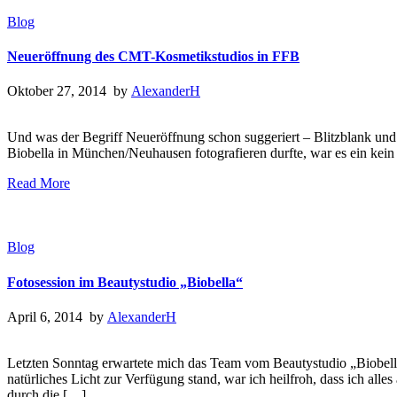
Blog
Neueröffnung des CMT-Kosmetikstudios in FFB
Oktober 27, 2014 by
AlexanderH
Und was der Begriff Neueröffnung schon suggeriert – Blitzblank und
Biobella in München/Neuhausen fotografieren durfte, war es ein kein
Read More
Blog
Fotosession im Beautystudio „Biobella“
April 6, 2014 by
AlexanderH
Letzten Sonntag erwartete mich das Team vom Beautystudio „Biobella“
natürliches Licht zur Verfügung stand, war ich heilfroh, dass ich all
durch die […]