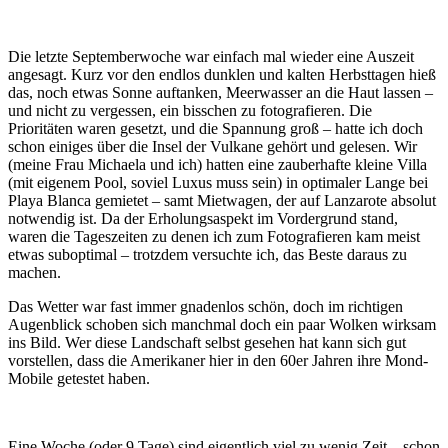
Die letzte Septemberwoche war einfach mal wieder eine Auszeit
angesagt. Kurz vor den endlos dunklen und kalten Herbsttagen hieß
das, noch etwas Sonne auftanken, Meerwasser an die Haut lassen –
und nicht zu vergessen, ein bisschen zu fotografieren. Die
Prioritäten waren gesetzt, und die Spannung groß – hatte ich doch
schon einiges über die Insel der Vulkane gehört und gelesen. Wir
(meine Frau Michaela und ich) hatten eine zauberhafte kleine Villa
(mit eigenem Pool, soviel Luxus muss sein) in optimaler Lange bei
Playa Blanca gemietet – samt Mietwagen, der auf Lanzarote absolut
notwendig ist. Da der Erholungsaspekt im Vordergrund stand,
waren die Tageszeiten zu denen ich zum Fotografieren kam meist
etwas suboptimal – trotzdem versuchte ich, das Beste daraus zu
machen.
Das Wetter war fast immer gnadenlos schön, doch im richtigen
Augenblick schoben sich manchmal doch ein paar Wolken wirksam
ins Bild. Wer diese Landschaft selbst gesehen hat kann sich gut
vorstellen, dass die Amerikaner hier in den 60er Jahren ihre Mond-
Mobile getestet haben.
Eine Woche (oder 9 Tage) sind eigentlich viel zu wenig Zeit – schon