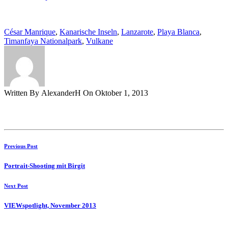
César Manrique
,
Kanarische Inseln
,
Lanzarote
,
Playa Blanca
,
Timanfaya Nationalpark
,
Vulkane
Written By AlexanderH On Oktober 1, 2013
Previous Post
Portrait-Shooting mit Birgit
Next Post
VIEWspotlight, November 2013