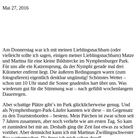
Mai 27, 2016
Am Donnerstag war ich mit meinen Lieblingsnachbarn (oder
vielleicht sollte ich sagen, einigen meiner Lieblingsnachbarn) Matze
und Martina für eine kleine Bildstrecke im Nymphenburger Park.
Für uns alle ein Katzensprung, da der Nymphi gerade mal drei
Kilometer entfernt liegt. Die äußeren Bedingungen waren (zum
fotografieren) eigentlich denkbar ungünstig! Schönstes Wetter –
schon um 10 Uhr stand die Sonne gnadenlos hart über uns. Was
wiederum gut für die Stimmung war – nach gefühlt wochenlangem
Dauerregen.
Aber schattige Plätze gibt´s im Park glücklicherweise genug. Und
als Nymphenburger-Park-Läufer kannten wir diese – im Gegensatz
zu den Touristenhorden – bestens. Mein Pärchen ist zwar schon seit
7 Jahren zusammen, aber noch verliebt wie am ersten Tag. So kam
er zumindest bei mir an. Deshalb ging die Zeit fast etwas zu schnell
vorüber. Aber demnächst kann ich mit Martinas Zwillingsschwester
Bea weitermachen. Da freue ich mich schon drauf!