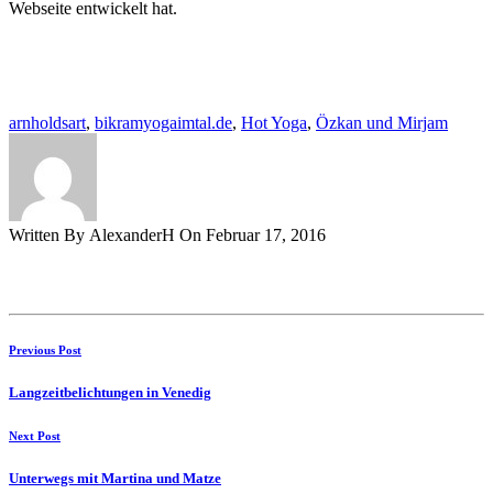
Webseite entwickelt hat.
arnholdsart
,
bikramyogaimtal.de
,
Hot Yoga
,
Özkan und Mirjam
Written By AlexanderH On Februar 17, 2016
Previous Post
Langzeitbelichtungen in Venedig
Next Post
Unterwegs mit Martina und Matze