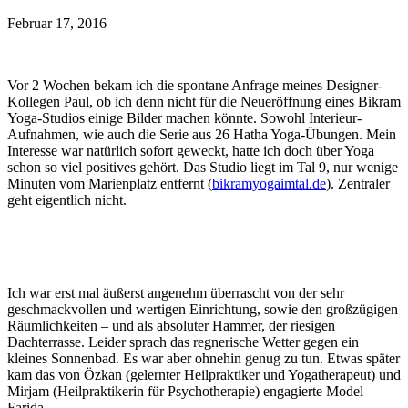
Februar 17, 2016
Vor 2 Wochen bekam ich die spontane Anfrage meines Designer-
Kollegen Paul, ob ich denn nicht für die Neueröffnung eines Bikram
Yoga-Studios einige Bilder machen könnte. Sowohl Interieur-
Aufnahmen, wie auch die Serie aus 26 Hatha Yoga-Übungen. Mein
Interesse war natürlich sofort geweckt, hatte ich doch über Yoga
schon so viel positives gehört. Das Studio liegt im Tal 9, nur wenige
Minuten vom Marienplatz entfernt (
bikramyogaimtal.de
). Zentraler
geht eigentlich nicht.
Ich war erst mal äußerst angenehm überrascht von der sehr
geschmackvollen und wertigen Einrichtung, sowie den großzügigen
Räumlichkeiten – und als absoluter Hammer, der riesigen
Dachterrasse. Leider sprach das regnerische Wetter gegen ein
kleines Sonnenbad. Es war aber ohnehin genug zu tun. Etwas später
kam das von Özkan (gelernter Heilpraktiker und Yogatherapeut) und
Mirjam (Heilpraktikerin für Psychotherapie) engagierte Model
Farida.